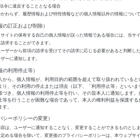
他法令に違反することとなる場合
かかわらず、履歴情報および特性情報などの個人情報以外の情報につい
報の訂正および削除）
当サイトの保有する自己の個人情報が誤った情報である場合には、当サ
を請求することができます。
ユーザーから前項の請求を受けてその請求に応じる必要があると判断し
ーザーに通知します。
報の利用停止等）
人から、個人情報が、利用目的の範囲を超えて取り扱われていると
より、その利用の停止または消去（以下、「利用停止等」といいま
基づき、個人情報の利用停止等を行い、その旨本人に通知します。
止等を行うことが困難な場合であって、本人の権利利益を保護する
ます。
バシーポリシーの変更）
内容は、ユーザーに通知することなく、変更することができるものとし
途定める場合を除いて、変更後のプライバシーポリシーは、本ウェブサ