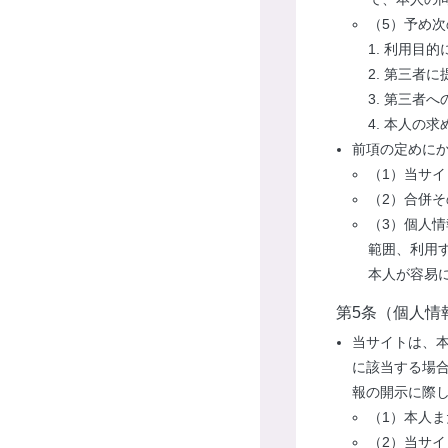
（5）予め
利用目的
第三者に
第三者へ
本人の求
前項の定めに
（1）当サ
（2）合併
（3）個人
範囲、利用
本人が容易
第5条（個人情
当サイトは、
に該当する場
報の開示に際
（1）本人
（2）当サ