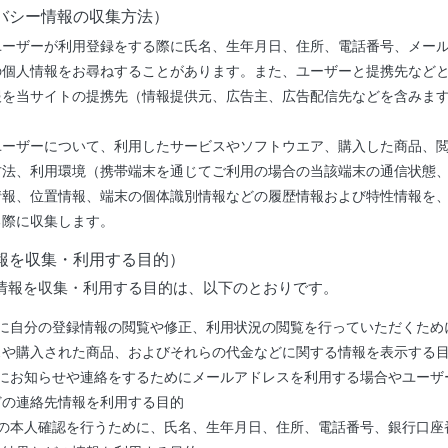
バシー情報の収集方法）
ユーザーが利用登録をする際に氏名、生年月日、住所、電話番号、メー
の個人情報をお尋ねすることがあります。また、ユーザーと提携先など
報を当サイトの提携先（情報提供元、広告主、広告配信先などを含みます
ユーザーについて、利用したサービスやソフトウエア、購入した商品、
方法、利用環境（携帯端末を通じてご利用の場合の当該端末の通信状態、
情報、位置情報、端末の個体識別情報などの履歴情報および特性情報を
る際に収集します。
報を収集・利用する目的）
情報を収集・利用する目的は、以下のとおりです。
ーに自分の登録情報の閲覧や修正、利用状況の閲覧を行っていただくため
スや購入された商品、およびそれらの代金などに関する情報を表示する
ーにお知らせや連絡をするためにメールアドレスを利用する場合やユーザ
どの連絡先情報を利用する目的
ーの本人確認を行うために、氏名、生年月日、住所、電話番号、銀行口座