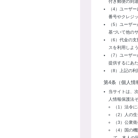
付き郵便の到
（4）ユーザ
番号やクレジ
（5）ユーザ
基づいて他の
（6）代金の
スを利用しよ
（7）ユーザ
提供するにあ
（8）上記の利
第4条（個人情
当サイトは、
人情報保護法
（1）法令
（2）人の
（3）公衆
（4）国の
て、本人の