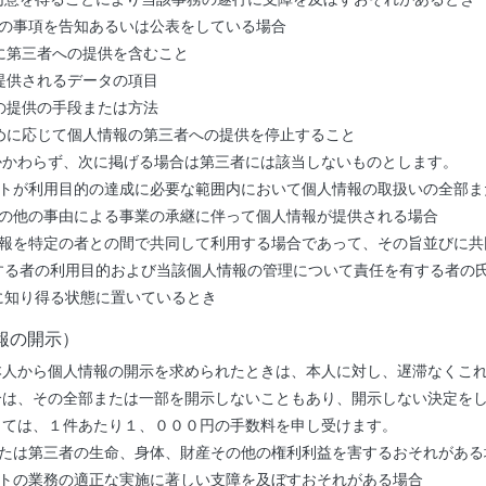
次の事項を告知あるいは公表をしている場合
に第三者への提供を含むこと
提供されるデータの項目
の提供の手段または方法
めに応じて個人情報の第三者への提供を停止すること
かかわらず、次に掲げる場合は第三者には該当しないものとします。
イトが利用目的の達成に必要な範囲内において個人情報の取扱いの全部ま
その他の事由による事業の承継に伴って個人情報が提供される場合
情報を特定の者との間で共同して利用する場合であって、その旨並びに
する者の利用目的および当該個人情報の管理について責任を有する者の
に知り得る状態に置いているとき
報の開示）
本人から個人情報の開示を求められたときは、本人に対し、遅滞なくこ
合は、その全部または一部を開示しないこともあり、開示しない決定を
しては、１件あたり１、０００円の手数料を申し受けます。
または第三者の生命、身体、財産その他の権利利益を害するおそれがある
イトの業務の適正な実施に著しい支障を及ぼすおそれがある場合