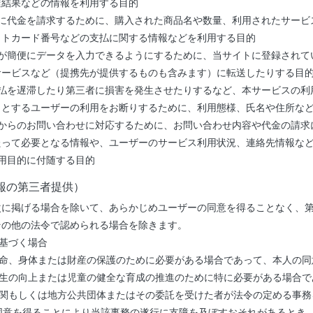
達結果などの情報を利用する目的
ーに代金を請求するために、購入された商品名や数量、利用されたサービ
ットカード番号などの支払に関する情報などを利用する目的
ーが簡便にデータを入力できるようにするために、当サイトに登録されて
サービスなど（提携先が提供するものも含みます）に転送したりする目
支払を遅滞したり第三者に損害を発生させたりするなど、本サービスの利
うとするユーザーの利用をお断りするために、利用態様、氏名や住所な
ーからのお問い合わせに対応するために、お問い合わせ内容や代金の請求
たって必要となる情報や、ユーザーのサービス利用状況、連絡先情報な
用目的に付随する目的
報の第三者提供）
次に掲げる場合を除いて、あらかじめユーザーの同意を得ることなく、
その他の法令で認められる場合を除きます。
に基づく場合
生命、身体または財産の保護のために必要がある場合であって、本人の同
衛生の向上または児童の健全な育成の推進のために特に必要がある場合
機関もしくは地方公共団体またはその委託を受けた者が法令の定める事
同意を得ることにより当該事務の遂行に支障を及ぼすおそれがあるとき